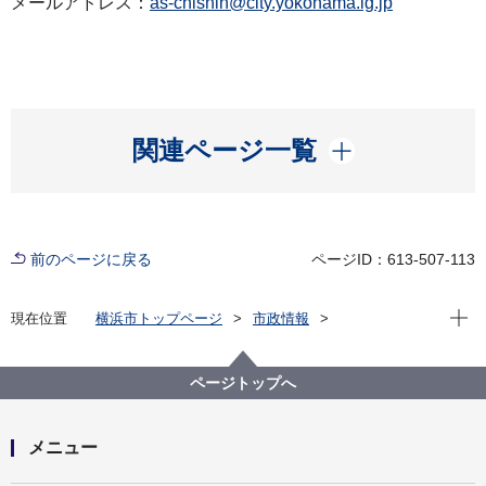
メールアドレス：
as-chishin@city.yokohama.lg.jp
開く
関連ページ一覧
前のページに戻る
ページID：613-507-113
現在位
現在位置
横浜市トップページ
市政情報
広報・広聴・報道
記者発表
旭区
記者発表 2023年度
旭区の農にふれよう！『あさひ直売所＆地産地消マッ
ページトップへ
プ』を発行します！
メニュー