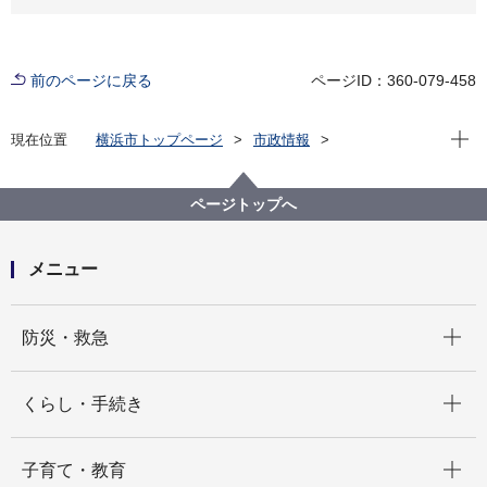
前のページに戻る
ページID：360-079-458
現在位
現在位置
横浜市トップページ
市政情報
広報・広聴・報道
記者発表
旭区
記者発表 2023年度
第６回横浜国際園芸博覧会旭区推進協議会を開催しま
ページトップへ
す
メニュー
開く
防災・救急
開く
くらし・手続き
開く
子育て・教育