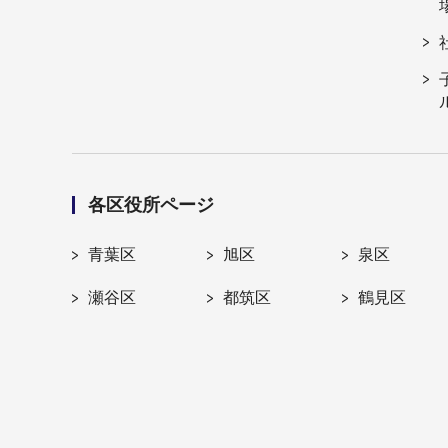
各区役所ページ
青葉区
旭区
泉区
瀬谷区
都筑区
鶴見区