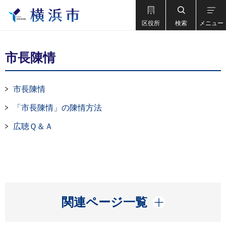
区役所
検索
メニュー
市長陳情
市長陳情
「市長陳情」の陳情方法
広聴Ｑ＆Ａ
開く
関連ページ一覧