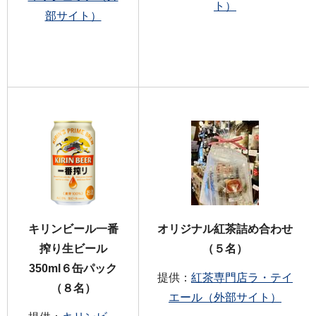
ト）
部サイト）
キリンビール一番
オリジナル紅茶詰め合わせ
搾り生ビール
（５名）
350ml６缶パック
提供：
紅茶専門店ラ・テイ
（８名）
エール（外部サイト）