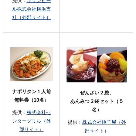
提供：
キリンビー
ル株式会社横浜支
社（外部サイト）
ナポリタン１人前
ぜんざい２袋、
無料券（10名
）
あんみつ２袋セット（５
名）
提供：
株式会社セ
ンターグリル（外
提供：
株式会社銚子屋（外
部サイト）
部サイト）