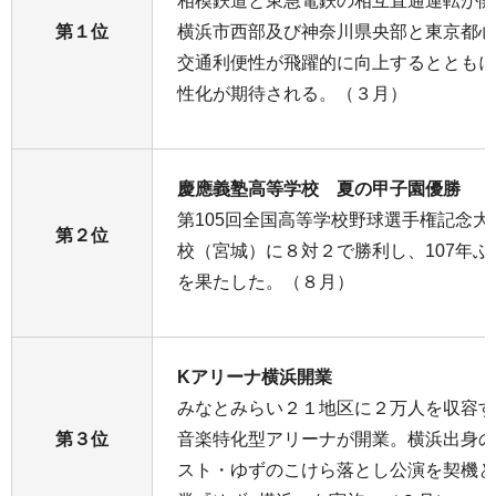
相模鉄道と東急電鉄の相互直通運転が開
第１位
横浜市西部及び神奈川県央部と東京都心
交通利便性が飛躍的に向上するとともに
性化が期待される。（３月）
慶應義塾高等学校 夏の甲子園優勝
第105回全国高等学校野球選手権記念
第２位
校（宮城）に８対２で勝利し、107年
を果たした。（８月）
Kアリーナ横浜開業
みなとみらい２１地区に２万人を収容す
第３位
音楽特化型アリーナが開業。横浜出身の
スト・ゆずのこけら落とし公演を契機と