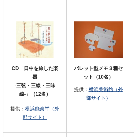
CD「日中を旅した楽
パレット型メモ３種セ
器
ット（10名）
-三弦・三線・三味
提供：
横浜美術館（外
線-」（12名）
部サイト）
提供：
横浜能楽堂（外
部サイト）