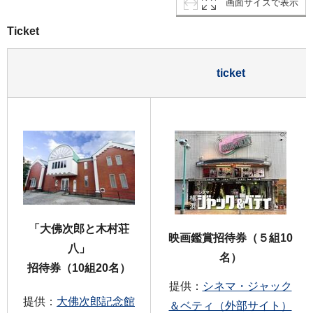
画面サイズで表示
Ticket
ticket
「大佛次郎と木村荘
映画鑑賞招待券（５組10
八」
名）
招待券（10組20名）
提供：
シネマ・ジャック
提供：
大佛次郎記念館
＆ベティ（外部サイト）