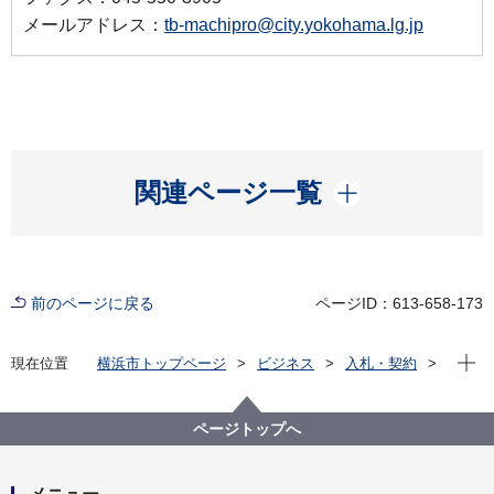
メールアドレス：
tb-machipro@city.yokohama.lg.jp
開く
関連ページ一覧
前のページに戻る
ページID：613-658-173
現在位
現在位置
横浜市トップページ
ビジネス
入札・契約
プロポーザル等の発注情報
2026年度
委託
都市整備局
【質問回答掲載】【公募型プロポーザル】都心臨海部
ページトップへ
における象徴的なみどり空間の創出基本計画等検討業
務委託