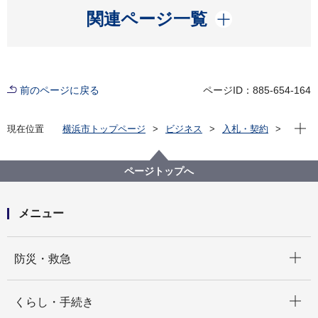
開く
関連ページ一覧
前のページに戻る
ページID：885-654-164
現在位
現在位置
横浜市トップページ
ビジネス
入札・契約
プロポーザル等の発注情報
2026年度
委託
にぎわいスポーツ文化局
【公募型指名競争入札】令和８年度仁川広域市国際交
ページトップへ
流事業に伴う業務委託
メニュー
開く
防災・救急
開く
くらし・手続き