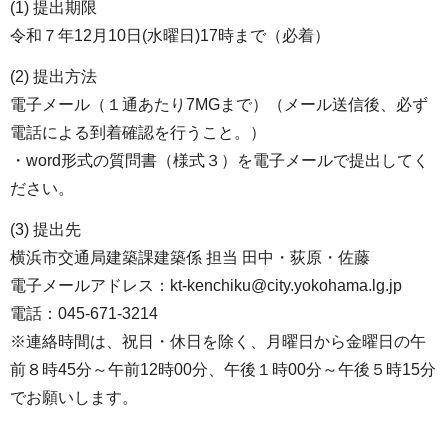
(1) 提出期限
令和７年12月10日(水曜日)17時まで（必着）
(2) 提出方法
電子メール（１通あたり7MGまで）（メール送信後、必ず
電話による到着確認を行うこと。）
・word形式の質問書（様式３）を電子メールで提出してく
ださい。
(3) 提出先
横浜市交通局建築課建築係 担当 田中・荻原・佐藤
電子メールアドレス：kt-kenchiku@city.yokohama.lg.jp
電話：045-671-3214
※連絡時間は、祝日・休日を除く、月曜日から金曜日の午
前８時45分～午前12時00分、午後１時00分～午後５時15分
でお願いします。