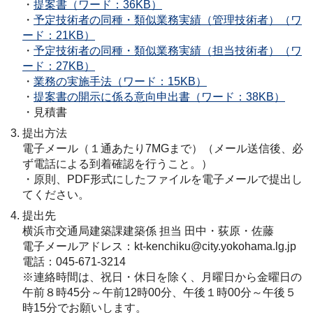
・
提案書（ワード：36KB）
・
予定技術者の同種・類似業務実績（管理技術者）（ワ
ード：21KB）
・
予定技術者の同種・類似業務実績（担当技術者）（ワ
ード：27KB）
・
業務の実施手法（ワード：15KB）
・
提案書の開示に係る意向申出書（ワード：38KB）
・見積書
提出方法
電子メール（１通あたり7MGまで）（メール送信後、必
ず電話による到着確認を行うこと。）
・原則、PDF形式にしたファイルを電子メールで提出し
てください。
提出先
横浜市交通局建築課建築係 担当 田中・荻原・佐藤
電子メールアドレス：kt-kenchiku@city.yokohama.lg.jp
電話：045-671-3214
※連絡時間は、祝日・休日を除く、月曜日から金曜日の
午前８時45分～午前12時00分、午後１時00分～午後５
時15分でお願いします。