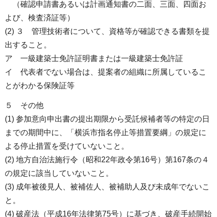
（確認申請書あるいは計画通知書の二面、三面、四面お
よび、検査済証等）
(2) ３ 管理技術者について、資格等が確認できる書類を提
出すること。
ア 一級建築士免許証明書または一級建築士免許証
イ 代表者でない場合は、提案者の組織に所属しているこ
とがわかる保険証等
５ その他
(1) 参加意向申出書の提出期限から受託候補者等の特定の日
までの期間中に、「横浜市指名停止等措置要綱」の規定に
よる停止措置を受けていないこと。
(2) 地方自治法施行令（昭和22年政令第16号）第167条の４
の規定に該当していないこと。
(3) 成年被後見人、被補佐人、被補助人及び未成年でないこ
と。
(4) 破産法（平成16年法律第75号）に基づき、破産手続開始