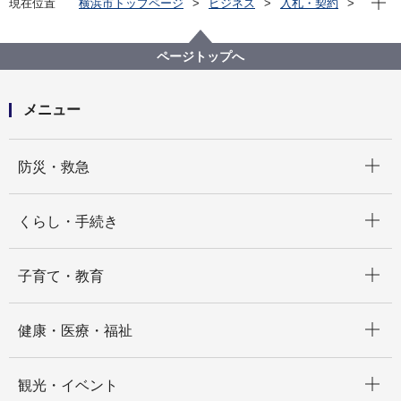
現在位置
横浜市トップページ
ビジネス
入札・契約
プロポーザル等の発注情報
2025年度
設計・測量等
交通局
【公募型プロポーザル】市営地下鉄戸塚駅改良工事基
ページトップへ
本方針策定業務委託
メニュー
開く
防災・救急
開く
くらし・手続き
開く
子育て・教育
開く
健康・医療・福祉
開く
観光・イベント