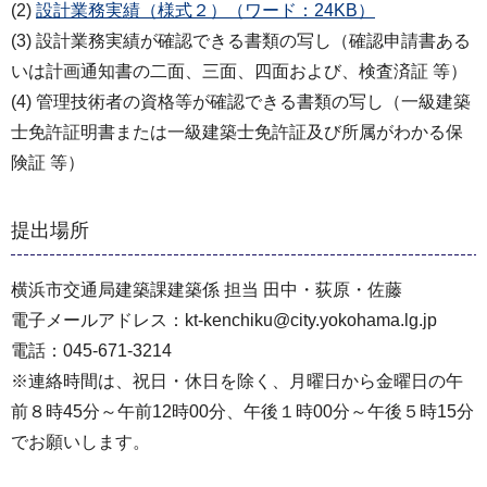
(2)
設計業務実績（様式２）（ワード：24KB）
(3) 設計業務実績が確認できる書類の写し（確認申請書ある
いは計画通知書の二面、三面、四面および、検査済証 等）
(4) 管理技術者の資格等が確認できる書類の写し（一級建築
士免許証明書または一級建築士免許証及び所属がわかる保
険証 等）
提出場所
横浜市交通局建築課建築係 担当 田中・荻原・佐藤
電子メールアドレス：kt-kenchiku@city.yokohama.lg.jp
電話：045-671-3214
※連絡時間は、祝日・休日を除く、月曜日から金曜日の午
前８時45分～午前12時00分、午後１時00分～午後５時15分
でお願いします。