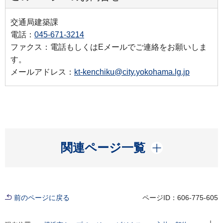
交通局建築課
電話：
045-671-3214
ファクス：電話もしくはEメールでご連絡をお願いしま
す。
メールアドレス：
kt-kenchiku@city.yokohama.lg.jp
開く
関連ページ一覧
前のページに戻る
ページID：606-775-605
現在位