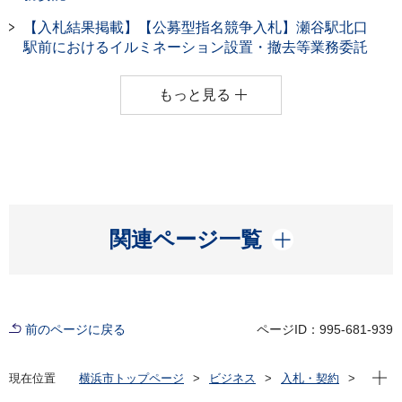
【入札結果掲載】【公募型指名競争入札】瀬谷駅北口
駅前におけるイルミネーション設置・撤去等業務委託
もっと見る
開く
関連ページ一覧
前のページに戻る
ページID：995-681-939
現在位
現在位置
横浜市トップページ
ビジネス
入札・契約
プロポーザル等の発注情報
2025年度
委託