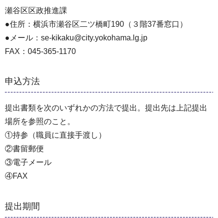
瀬谷区区政推進課
●住所：横浜市瀬谷区二ツ橋町190（３階37番窓口）
●メール：se-kikaku@city.yokohama.lg.jp
FAX：045-365-1170
申込方法
提出書類を次のいずれかの方法で提出。提出先は上記提出
場所を参照のこと。
①持参（職員に直接手渡し）
②書留郵便
③電子メール
④FAX
提出期間