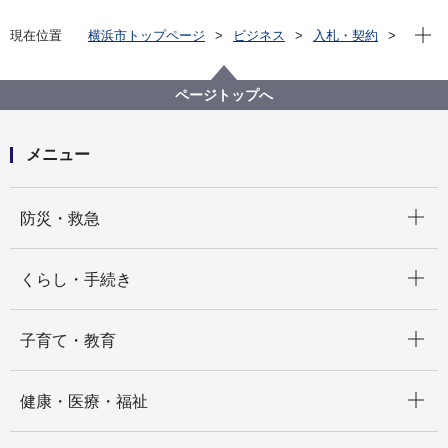
現在位
現在位置
横浜市トップページ
ビジネス
入札・契約
プロポーザル等の発注情報
2025年度
委託
瀬谷区
【入札結果公表】【公募型指名競争入札】瀬谷駅南口
ページトップへ
駅前における太陽光発電及び蓄電池を活用した イルミ
ネーション設置・撤去等業務委託
メニュー
開く
防災・救急
開く
くらし・手続き
開く
子育て・教育
開く
健康・医療・福祉
開く