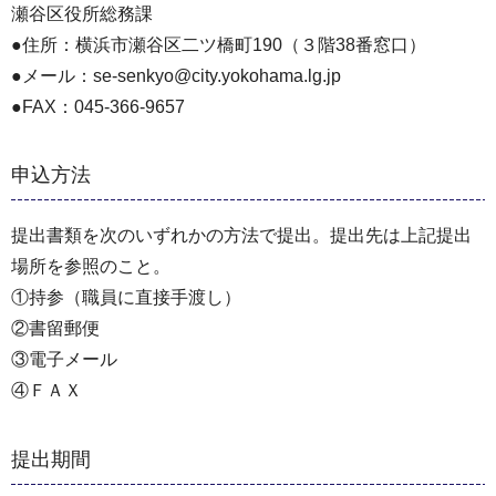
瀬谷区役所総務課
●住所：横浜市瀬谷区二ツ橋町190（３階38番窓口）
●メール：se-senkyo@city.yokohama.lg.jp
●FAX：045-366-9657
申込方法
提出書類を次のいずれかの方法で提出。提出先は上記提出
場所を参照のこと。
①持参（職員に直接手渡し）
②書留郵便
③電子メール
④ＦＡＸ
提出期間