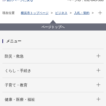
前のページに戻る
ページID：892-845-368
現在位
現在位置
横浜市トップページ
ビジネス
入札・契約
プロポーザル等の発注情報
2025年度
委託
瀬谷区
【入札結果掲載】【公募型指名競争入札】横浜市長選
ページトップへ
挙の期日前投票所への人材派遣
メニュー
開く
防災・救急
開く
くらし・手続き
開く
子育て・教育
開く
健康・医療・福祉