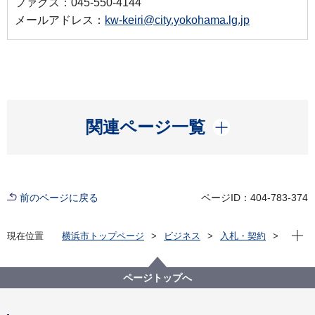
ファクス：045-550-4144
メールアドレス：
kw-keiri@city.yokohama.lg.jp
開く
関連ページ一覧
前のページに戻る
ページID：404-783-374
現在位
現在位置
横浜市トップページ
ビジネス
入札・契約
プロポーザル等の発注情報
2025年度
委託
港湾局
【終了】港湾局管内路面下空洞調査業務委託（７－
ページトップへ
１）