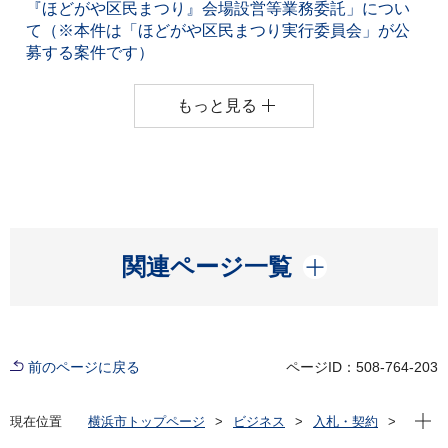
『ほどがや区民まつり』会場設営等業務委託」につい
て（※本件は「ほどがや区民まつり実行委員会」が公
募する案件です）
もっと見る
開く
関連ページ一覧
前のページに戻る
ページID：508-764-203
現在位
現在位置
横浜市トップページ
ビジネス
入札・契約
プロポーザル等の発注情報
2025年度
委託