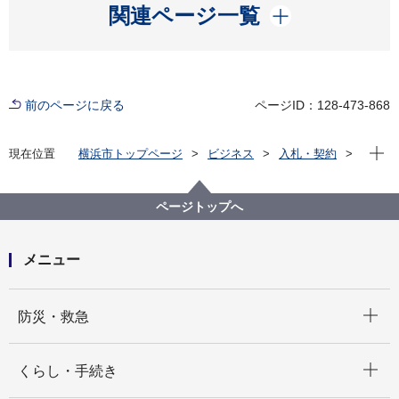
開く
関連ページ一覧
前のページに戻る
ページID：128-473-868
現在位
現在位置
横浜市トップページ
ビジネス
入札・契約
プロポーザル等の発注情報
2025年度
委託
にぎわいスポーツ文化局
【入札結果公表】【公募型指名競争入札】ＹＯＫＯＨ
ページトップへ
ＡＭＡビーチスポーツフェスタ2025設営等業務委託
メニュー
開く
防災・救急
開く
くらし・手続き