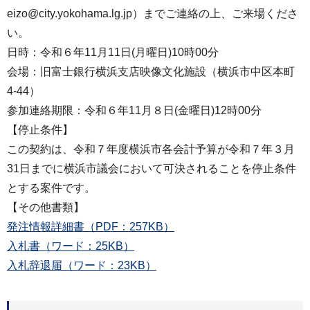
eizo@city.yokohama.lg.jp）までご連絡の上、ご来場くださ
い。
日時：令和６年11月11日(月曜日)10時00分
会場：旧富士銀行横浜支店映像文化施設（横浜市中区本町
4-44）
参加連絡期限：令和６年11月８日(金曜日)12時00分
【停止条件】
この契約は、令和７年度横浜市各会計予算が令和７年３月
31日までに横浜市議会において可決されることを停止条件
とする案件です。
【その他書類】
発注情報詳細書（PDF：257KB）
入札書（ワード：25KB）
入札辞退届（ワード：23KB）