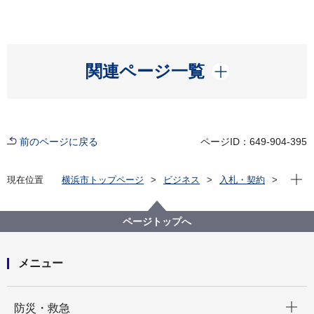
開く
関連ページ一覧
前のページに戻る
ページID：649-904-395
現在位
現在位置
横浜市トップページ
ビジネス
入札・契約
プロポーザル等の発注情報
2025年度
委託
にぎわいスポーツ文化局
【入札結果公表】【公募型指名競争入札】旧富士銀行
ページトップへ
横浜支店映像文化施設及び元町中華街映像文化施設自
家用電気工作物点検保守業務委託
メニュー
開く
防災・救急