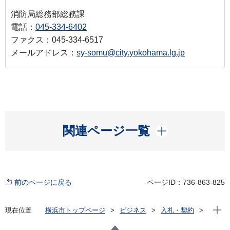
消防局総務部総務課
電話：
045-334-6402
ファクス：045-334-6517
メールアドレス：
sy-somu@city.yokohama.lg.jp
開く
関連ページ一覧
前のページに戻る
ページID：736-863-825
現在位
現在位置
横浜市トップページ
ビジネス
入札・契約
プロポーザル等の発注情報
2024年度
その他の業務
消防局
横浜消防出初式2025