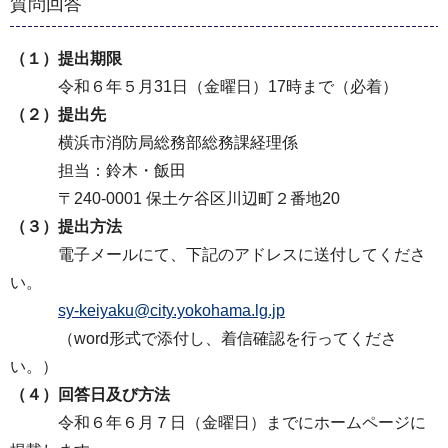
質問回答
（１）提出期限
令和６年５月31日（金曜日）17時まで（必着）
（２）提出先
横浜市消防局総務部総務課経理係
担当：鈴木・飯田
〒240-0001 保土ケ谷区川辺町２番地20
（３）提出方法
電子メールにて、下記のアドレスに送付してくださ
い。
sy-keiyaku@city.yokohama.lg.jp
（word形式で添付し、着信確認を行ってくださ
い。）
（４）回答日及び方法
令和６年６月７日（金曜日）までにホームページに