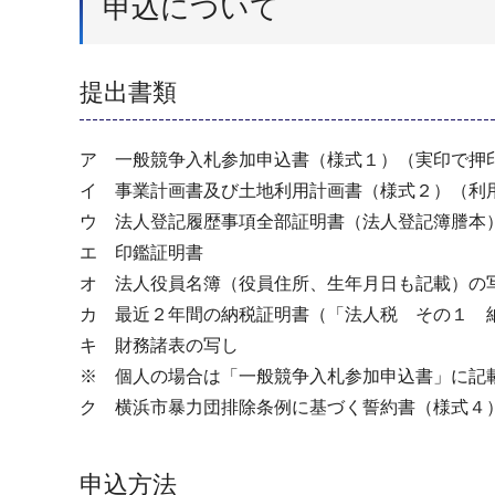
申込について
提出書類
ア 一般競争入札参加申込書（様式１）（実印で押
イ 事業計画書及び土地利用計画書（様式２）（利
ウ 法人登記履歴事項全部証明書（法人登記簿謄本
エ 印鑑証明書
オ 法人役員名簿（役員住所、生年月日も記載）の
カ 最近２年間の納税証明書（「法人税 その１ 
キ 財務諸表の写し
※ 個人の場合は「一般競争入札参加申込書」に記
ク 横浜市暴力団排除条例に基づく誓約書（様式４
申込方法