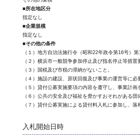
■所在地区分
指定なし
■企業規模
指定なし
■その他の条件
（１）地方自治法施行令（昭和22年政令第16号）第
（２）横浜市一般競争参加停止及び指名停止等措置
（３）国税及び市税の滞納がないこと。
（４）施設の建設、原状回復及び事業の運営等に必
（５）貸付公募実施要項の内容を遵守し、事業計画
（６）公共の安全及び福祉を脅かすおそれがある団
（７）貸付公募実施による貸付料入札に参加し、落
入札開始日時