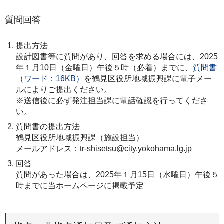
質問回答
提出方法
設計図書等に質問があり、回答を求める場合には、2025
年１月10日（金曜日）午後５時（必着）までに、
質問書
（ワード：16KB）
を鶴見区役所地域振興課に電子メー
ルによりご提出ください。
※送信後に必ず発注担当課に電話確認を行ってくださ
い。
質問書の提出方法
鶴見区役所地域振興課（施設担当）
メールアドレス：tr-shisetsu@city.yokohama.lg.jp
回答
質問があった場合は、2025年１月15日（水曜日）午後５
時までに当ホームページに掲載予定