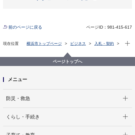
前のページに戻る
ページID：981-415-617
現在位
現在位置
横浜市トップページ
ビジネス
入札・契約
プロポーザル等の発注情報
2024年度
委託
鶴見区
【入札結果掲載】【公募型指名競争入札】横浜市鶴見
ページトップへ
スポーツセンター裏駐輪場不陸整正委託
メニュー
開く
防災・救急
開く
くらし・手続き
開く