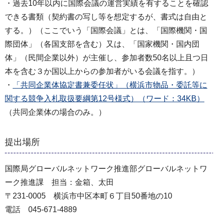
・過去10年以内に国際会議の運営実績を有することを確認
できる書類（契約書の写し等を想定するが、書式は自由と
する。）（ここでいう「国際会議」とは、「国際機関・国
際団体」（各国支部を含む）又は、「国家機関・国内団
体」（民間企業以外）が主催し、参加者数50名以上且つ日
本を含む３か国以上からの参加者がいる会議を指す。）
・
「共同企業体協定書兼委任状」（横浜市物品・委託等に
関する競争入札取扱要綱第12号様式）（ワード：34KB）
（共同企業体の場合のみ。）
提出場所
国際局グローバルネットワーク推進部グローバルネットワ
ーク推進課 担当：金箱、太田
〒231-0005 横浜市中区本町６丁目50番地の10
電話 045-671-4889