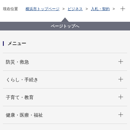
現在位
現在位置
横浜市トップページ
ビジネス
入札・契約
プロポーザル等の発注情報
2024年度
委託
国際局
【契約結果掲載】【公募型プロポーザル】国際コンベ
ページトップへ
ンションY-SHIP2024に関する企画・運営等業務委託
メニュー
開く
防災・救急
開く
くらし・手続き
開く
子育て・教育
開く
健康・医療・福祉
開く