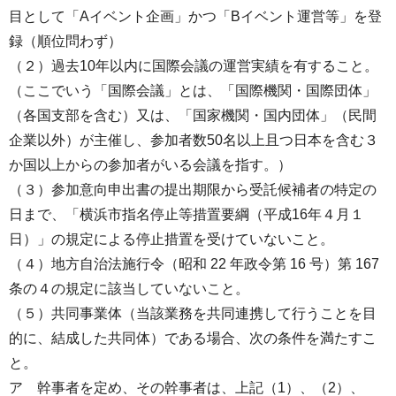
目として「Aイベント企画」かつ「Bイベント運営等」を登
録（順位問わず）
（２）過去10年以内に国際会議の運営実績を有すること。
（ここでいう「国際会議」とは、「国際機関・国際団体」
（各国支部を含む）又は、「国家機関・国内団体」（民間
企業以外）が主催し、参加者数50名以上且つ日本を含む３
か国以上からの参加者がいる会議を指す。）
（３）参加意向申出書の提出期限から受託候補者の特定の
日まで、「横浜市指名停止等措置要綱（平成16年４月１
日）」の規定による停止措置を受けていないこと。
（４）地方自治法施行令（昭和 22 年政令第 16 号）第 167
条の４の規定に該当していないこと。
（５）共同事業体（当該業務を共同連携して行うことを目
的に、結成した共同体）である場合、次の条件を満たすこ
と。
ア 幹事者を定め、その幹事者は、上記（1）、（2）、