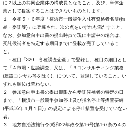
に２以上の共同企業体の構成員となること、及び、単体企
業として提案することはできないものとします。
１ 令和５・６年度「横浜市一般競争入札有資格者名簿(物
品・委託等)」に登載され、次の点をいずれも満たすこと。
なお、参加意向申出書の提出時点で現に申請中の場合は、
受託候補者を特定する期日までに登載が完了しているこ
と。
・種目「320 各種調査企画」で登録し、種目の細目とし
て「Ａ市場・世論調査」又は、「Ｂコンサルティング業務
(建設コンサル等を除く)」について、登録していること。い
ずれも順位は問わない。
２ 参加意向申出書の提出期限から受託候補者の特定の日
まで、「横浜市一般競争参加停止及び指名停止等措置要綱
(平成16年４月１日)」の規定による停止措置を受けていない
者。
３ 地方自治法施行令(昭和22年政令第16号)第167条の４の