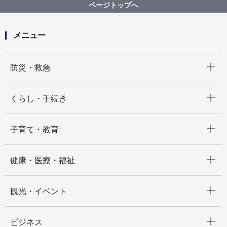
【契約結果掲載】【公募型プロポーザル】令和６年度
ページトップへ
シティネット事業におけるSDGs推進業務委託
メニュー
開く
防災・救急
開く
くらし・手続き
開く
子育て・教育
開く
健康・医療・福祉
開く
観光・イベント
開く
ビジネス