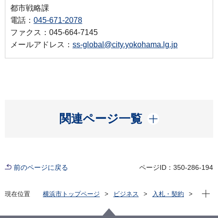
都市戦略課
電話：
045-671-2078
ファクス：045-664-7145
メールアドレス：
ss-global@city.yokohama.lg.jp
開く
関連ページ一覧
前のページに戻る
ページID：350-286-194
現在位
現在位置
横浜市トップページ
ビジネス
入札・契約
プロポーザル等の発注情報
2024年度
委託
国際局