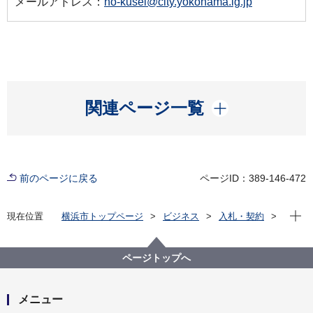
メールアドレス：
ho-kusei@city.yokohama.lg.jp
開く
関連ページ一覧
前のページに戻る
ページID：389-146-472
現在位
現在位置
横浜市トップページ
ビジネス
入札・契約
プロポーザル等の発注情報
2024年度
委託
保土ケ谷区
【入札結果公表】【公募型指名競争入札】「令和６年
ページトップへ
度 広報よこはま ほどがや区版」デザイン編集委託
メニュー