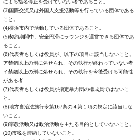
による指名停止を受けていない者であること。
(3)国際交流又は外国人支援活動等を行っている団体である
こと。
(4)横浜市内で活動している団体であること。
(5)契約期間中、安全円滑にラウンジを運営できる団体であ
ること。
(6)代表者もしくは役員が、以下の項目に該当しないこと。
ア禁錮以上の刑に処せられ、その執行が終わっていない者
イ禁錮以上の刑に処せられ、その執行を今後受ける可能性
がある者
(7)代表者もしくは役員が指定暴力団の構成員ではないこ
と。
(8)地方自治法施行令第167条の４第１項の規定に該当しな
いこと。
(9)宗教活動又は政治活動を主たる目的としていないこと。
(10)市税を滞納していないこと。