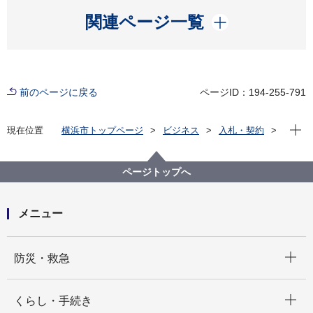
開く
関連ページ一覧
前のページに戻る
ページID：194-255-791
現在位
現在位置
横浜市トップページ
ビジネス
入札・契約
プロポーザル等の発注情報
2024年度
委託
保土ケ谷区
【入札結果公表】【公募型プロポーザル】ほどがや国
ページトップへ
際交流ラウンジ管理運営業務委託
メニュー
開く
防災・救急
開く
くらし・手続き