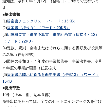
通知は、令和６年１月12日（金曜日）17時までに行いま
す。
■提出書類
(1)
提案書チェックリスト（ワード：16KB）
(2)
提案書（様式３）（ワード：20KB）
(3)
団体概要書・事業予算書・事業計画書（様式４～12）
（ワード：22KB）
(4)定款、規則、会則またはそれらに類する書類及び役員等
の名簿（任意様式）
(5)団体の令和３・４年度の事業報告書・事業決算書、令和
５年度の事業計画書（任意様式）
(6)
提案書の開示に係る意向申出書（様式13）（ワード：
15KB）
■提出部数
10部（正本１部、副本９部）
※提出にあたっては、全てのセットにインデックスを付け