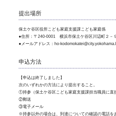
提出場所
保土ケ谷区役所こども家庭支援課こども家庭係
●住所：〒240-0001 横浜市保土ケ谷区川辺町２－
●メールアドレス：ho-kodomokatei@city.yokohama.lg
申込方法
【申込は終了しました】
次のいずれかの方法により提出すること。
①持参（保土ケ谷区こども家庭支援課担当職員に直
②郵送
③電子メール
※持参以外の場合は、到達についての確認の電話を