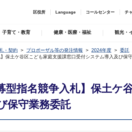
区役所
Language
コールセンター
チ
子育て・教育
健康・医療・福祉
観光・
札・契約
プロポーザル等の発注情報
2024年度
委託
札】保土ケ谷区こども家庭支援課窓口受付システム導入及び保
募型指名競争入札】保土ケ
び保守業務委託