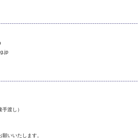
９
.jp
接手渡し）
お願いいたします。