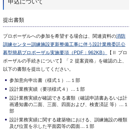
申込について
提出書類
プロポーザルへの参加を希望する場合は、関連資料の
消防
訓練センター訓練施設更新整備工事に伴う設計業務委託公
募型簡易プロポーザル実施要項（PDF：962KB）
【Ⅱ プロ
ポーザルの手続きについて】「２ 提案資格」を確認の上、
以下の書類を提出してください。
参加意向申出書（様式１）…１部
設計業務実績（要項様式４）…１部
設計業務実績が確認できる書類（確認申請書あるいは計
画通知書の二面、三面、四面および、検査済証 等）…１
部
設計業務実績に関する建築物における、訓練施設の種類
及び位置を示した平面図等の図面…１部