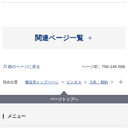
開く
関連ページ一覧
前のページに戻る
ページID：756-146-566
現在位
現在位置
横浜市トップページ
ビジネス
入札・契約
プロポーザル等の発注情報
2023年度
設計・測量等
建築局
【結果掲載】消防訓練センター訓練施設更新整備工事
ページトップへ
に伴う設計業務委託
メニュー