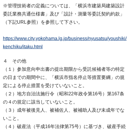
※管理技術者の定義については、「横浜市建築局建築設計
委託業務共通仕様書」及び「設計・測量等委託契約約款」
（下記URL参照）を参照して下さい。
https://www.city.yokohama.lg.jp/business/nyusatsu/youshiki/
kenchiku/itaku.html
４ その他
（１）参加意向申出書の提出期限から受託候補者等の特定
の日までの期間中に、「横浜市指名停止等措置要綱」の規
定による停止措置を受けていないこと。
（２）地方自治法施行令（昭和22年政令第16号）第167条
の４の規定に該当していないこと。
（３）成年被後見人、被補佐人、被補助人及び未成年でな
いこと。
（４）破産法（平成16年法律第75号）に基づき、破産手続