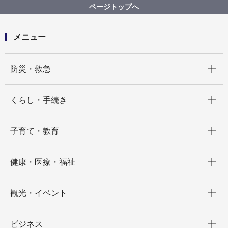
【結果掲載】令和５年度緑区十日市場町（十日市場ヒ
ページトップへ
ルタウン内未利用地）基礎調査等業務委託
メニュー
開く
防災・救急
開く
くらし・手続き
開く
子育て・教育
開く
健康・医療・福祉
開く
観光・イベント
開く
ビジネス