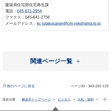
建築局住宅部住宅再生課
電話：
045-671-2954
ファクス：045-641-2756
メールアドレス：
kc-jutakusaisei@city.yokohama.lg.jp
開く
関連ページ一覧
前のページに戻る
ページID：343-202-129
現在位
現在位置
横浜市トップページ
ビジネス
入札・契約
プロポーザル等の発注情報
2023年度
設計・測量等
建築局