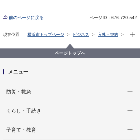
前のページに戻る
ページID：676-720-542
現在位
現在位置
横浜市トップページ
ビジネス
入札・契約
プロポーザル等の発注情報
2023年度
委託
総務局
【入札結果公表】広域避難場所大型標識等撤去作業委
ページトップへ
託（鶴見区）
メニュー
開く
防災・救急
開く
くらし・手続き
開く
子育て・教育