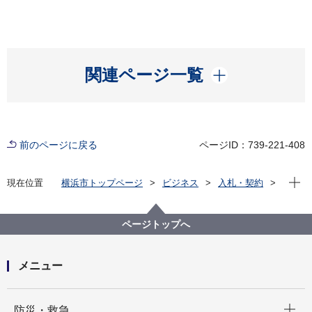
開く
関連ページ一覧
前のページに戻る
ページID：739-221-408
現在位
現在位置
横浜市トップページ
ビジネス
入札・契約
プロポーザル等の発注情報
2023年度
委託
港湾局
【終了】大黒ふ頭での外国客船受入設営業務委託（令
ページトップへ
和５年度下期）（その２）
メニュー
開く
防災・救急