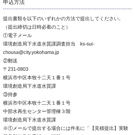
申込方法
提出書類を以下のいずれかの方法で提出してください。
（提出締切は日時必着のこと）
①電⼦メール
環境創造局下⽔道⽔質課調査担当 ks-sui-
chousa@city.yokohama.jp
②郵送
〒231-0803
横浜市中区本牧⼗⼆天１番１号
環境創造局下⽔道⽔質課
③持参
横浜市中区本牧⼗⼆天１番１号
中部⽔再⽣センター管理棟３階
環境創造局下⽔道⽔質課
※①メールで提出する場合には件名に「【見積提出】実験