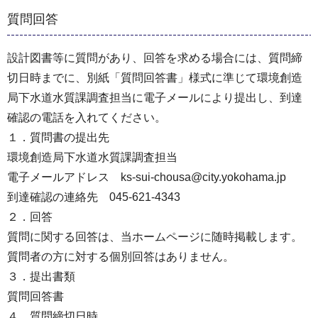
質問回答
設計図書等に質問があり、回答を求める場合には、質問締
切⽇時までに、別紙「質問回答書」様式に準じて環境創造
局下⽔道⽔質課調査担当に電⼦メールにより提出し、到達
確認の電話を⼊れてください。
１．質問書の提出先
環境創造局下⽔道⽔質課調査担当
電⼦メールアドレス ks-sui-chousa@city.yokohama.jp
到達確認の連絡先 045-621-4343
２．回答
質問に関する回答は、当ホームページに随時掲載します。
質問者の⽅に対する個別回答はありません。
３．提出書類
質問回答書
４．質問締切⽇時