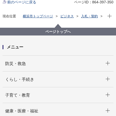
前のページに戻る
ページID：864-397-350
現在位
現在位置
横浜市トップページ
ビジネス
入札・契約
プロポーザル等の発注情報
2023年度
委託
みどり環境局
【見積合わせ結果公表】【公募型⾒積合せ】実験器具
ページトップへ
製作業務委託
メニュー
開く
防災・救急
開く
くらし・手続き
開く
子育て・教育
開く
健康・医療・福祉