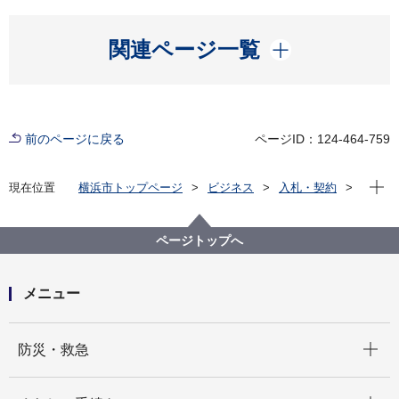
開く
関連ページ一覧
前のページに戻る
ページID：124-464-759
現在位
現在位置
横浜市トップページ
ビジネス
入札・契約
プロポーザル等の発注情報
2023年度
委託
みどり環境局
【契約結果掲載】【公募型プロポーザル委託】寺家ふ
ページトップへ
るさと村農ある公共空間構想業務委託
メニュー
開く
防災・救急
開く