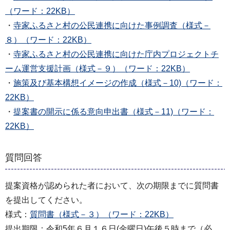
（ワード：22KB）
・
寺家ふるさと村の公民連携に向けた事例調査（様式－
８）（ワード：22KB）
・
寺家ふるさと村の公民連携に向けた庁内プロジェクトチ
ーム運営支援計画（様式－９）（ワード：22KB）
・
施策及び基本構想イメージの作成（様式－10)（ワード：
22KB）
・
提案書の開示に係る意向申出書（様式－11)（ワード：
22KB）
質問回答
提案資格が認められた者において、次の期限までに質問書
を提出してください。
様式：
質問書（様式－３）（ワード：22KB）
提出期限：令和5年６月１６日(金曜日)午後５時まで（必