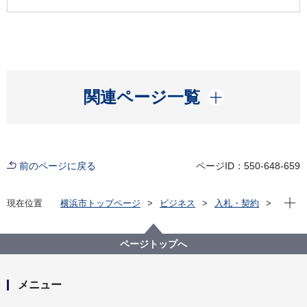
開く
関連ページ一覧
前のページに戻る
ページID：550-648-659
現在位
現在位置
横浜市トップページ
ビジネス
入札・契約
プロポーザル等の発注情報
2022年度
設計・測量等
設計・測量等発注見通し
環境創造局
ページトップへ
メニュー