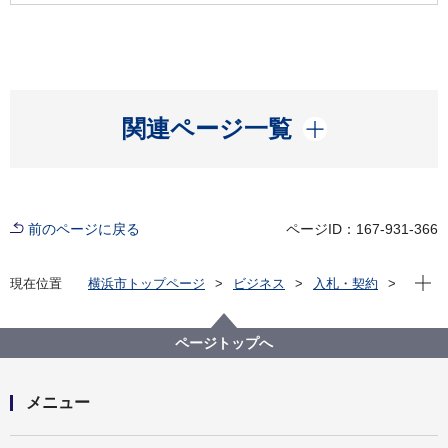
開く
関連ページ一覧
前のページに戻る
ページID：167-931-366
現在位
現在位置
横浜市トップページ
ビジネス
入札・契約
プロポーザル等の発注情報
2022年度
設計・測量等
設計・測量等発注見通し
戸塚区
ページトップへ
メニュー
開く