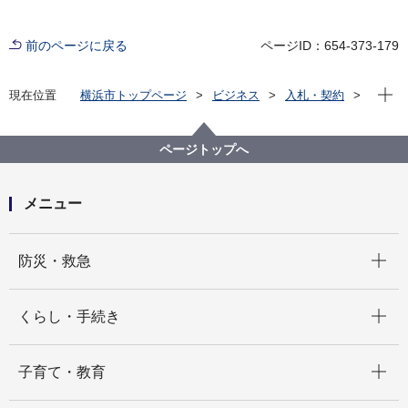
前のページに戻る
ページID：654-373-179
現在位
現在位置
横浜市トップページ
ビジネス
入札・契約
プロポーザル等の発注情報
2022年度
委託
デジタル統括本部
【契約結果公表】【公募型プロポーザル】情報システ
ページトップへ
ムの標準化・共通化に係るシステム移行計画策定支援
及びPMO運営支援業務委託
メニュー
開く
防災・救急
開く
くらし・手続き
開く
子育て・教育