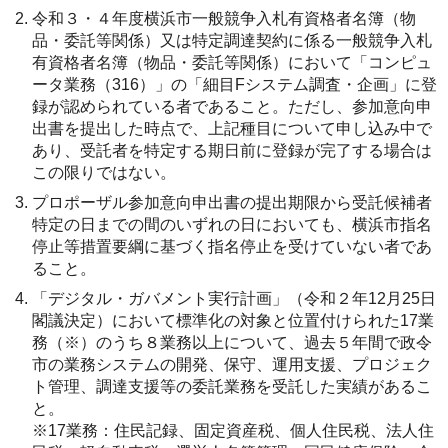
令和３・４年度横浜市一般競争入札有資格者名簿（物
品・委託等関係）又は特定調達契約に係る一般競争入札
有資格者名簿（物品・委託等関係）において「コンピュ
ータ業務（316）」の「細目Fシステム調査・企画」に登
録が認められている者であること。ただし、参加意向申
出書を提出した時点で、上記種目について申し込み中で
あり、受託者を特定する期日前に登録が完了する場合は
この限りではない。
プロポーザル参加意向申出書の提出期限から受託候補者
特定の日までの間のいずれの日においても、横浜市指名
停止等措置要綱に基づく指名停止を受けていない者であ
ること。
「デジタル・ガバメント実行計画」（令和２年12月25日
閣議決定）において標準化の対象と位置付けられた17業
務（※）のうち８業務以上について、過去５年間で政令
市の業務システムの開発、保守、運用支援、プロジェク
ト管理、調達支援等の委託業務を受託した実績があるこ
と。
※17業務：住民記録、固定資産税、個人住民税、法人住