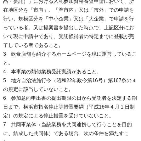
品・委託）」における入札参加資格審査申請において、所
在地区分を「市内」、「準市内」又は「市外」での申請を
行い、規模区分を「中小企業」又は「大企業」で申請を行
っている者。又は提案書を提出した時点で、上記区分にお
いて現に申請中であり、受託候補者の特定までに登載が完
了している者であること。
3 飲食店舗を紹介するホームページを現に運営しているこ
と。
4 本事業の類似業務受託実績があること。
5 地方自治法施行令（昭和22年政令第16号）第167条の４
の規定に該当していないこと。
6 参加意向申出書の提出期限の日から受託者を決定する期
日まで、横浜市指名停止等措置要綱（平成16年４月１日制
定）の規定による停止措置を受けていないこと。
7 共同事業体（当該業務を共同連携して行うことを目的
に、結成した共同体）である場合、次の条件を満たすこ