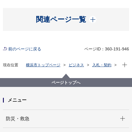
開く
関連ページ一覧
前のページに戻る
ページID：360-191-946
現在位
現在位置
横浜市トップページ
ビジネス
入札・契約
プロポーザル等の発注情報
2021年度
委託
経済局
【契約結果公表】【公募型プロポーザル】オリンピッ
ページトップへ
ク・パラリンピック賑わい創出テイクアウト・デリバ
リー店舗周知事業業務委託受託者募集
メニュー
開く
防災・救急
開く