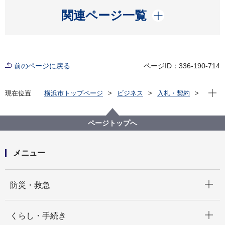
開く
関連ページ一覧
前のページに戻る
ページID：336-190-714
現在位
現在位置
横浜市トップページ
ビジネス
入札・契約
プロポーザル等の発注情報
2021年度
委託
保土ケ谷区
【入札結果公表】【公募型指名競争入札】ほどがや地
ページトップへ
区センター機械室扉修繕
メニュー
開く
防災・救急
開く
くらし・手続き