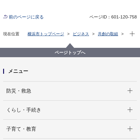
前のページに戻る
ページID：601-120-758
現在位
現在位置
横浜市トップページ
ビジネス
共創の取組
公共施設等の整備等
各局の活用状況
健康福祉局
指定管理者施設一覧
横浜市久保山斎場指定管理者選定評価委員会の開催に
ページトップへ
ついて
メニュー
開く
防災・救急
開く
くらし・手続き
開く
子育て・教育