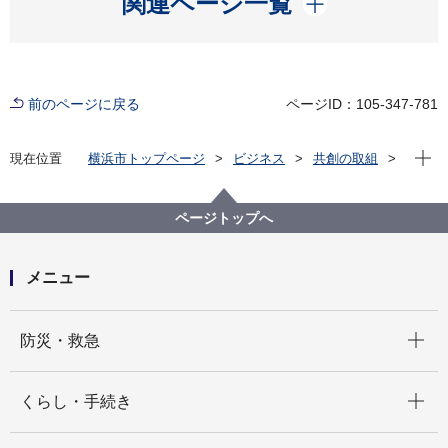
関連ページ一覧
前のページに戻る
ページID：105-347-781
現在位
現在位置
横浜市トップページ
ビジネス
共創の取組
公共施設等の整備等
各局の活用状況
健康福祉局
指定管理者施設一覧
横浜市スポーツ医科学センター
ページトップへ
横浜市スポーツ医科学センターの指定管理者の事業計
画書・事業報告書
メニュー
開く
防災・救急
開く
くらし・手続き
開く