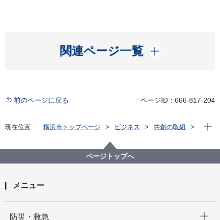
開く
関連ページ一覧
前のページに戻る
ページID：666-817-204
現在位
現在位置
横浜市トップページ
ビジネス
共創の取組
公共施設等の整備等
各局の活用状況
健康福祉局
指定管理者施設一覧
横浜市スポーツ医科学センター
ページトップへ
第三期横浜市スポーツ医科学センターの指定管理者の
指定について
メニュー
開く
防災・救急