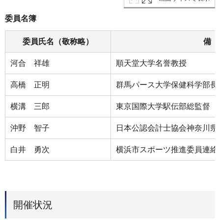
委員名簿
委員氏名（敬称略）
備 
河合 祥雄
順天堂大学名誉教授
高橋 正明
群馬パース大学保健科学部長
横溝 三郎
東京国際大学駅伝部総監督
沖野 智子
日本公認会計士協会神奈川県
白井 勇次
横浜市スポーツ推進委員連絡
開催状況