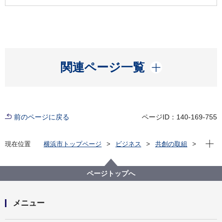
開く
関連ページ一覧
前のページに戻る
ページID：140-169-755
現在位
現在位置
横浜市トップページ
ビジネス
共創の取組
公共施設等の整備等
各局の活用状況
にぎわいスポーツ文化局
文化施設の指定管理者業務評価について
ページトップへ
令和3年度文化施設指定管理者業務評価の結果
メニュー