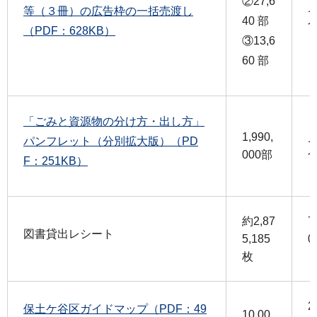
②27,6
等（３冊）の広告枠の一括売渡し
40 部
（PDF：628KB）
③13,6
60 部
「ごみと資源物の分け方・出し方」
1,990,
パンフレット（分別拡大版）（PD
000部
F：251KB）
約2,87
7
図書貸出レシート
5,185
0
枚
2
保土ケ谷区ガイドマップ（PDF：49
10,00