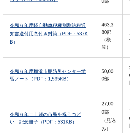
0部
463,3
令和６年度軽自動車税種別割納税通
80部
知書送付用窓付き封筒（PDF：537K
（概
B）
算）
3
令和６年度横浜市民防災センター学
50,00
0
習ノート（PDF：1,535KB）
0部
27,00
7
0部
令和６年二十歳の市民を祝うつど
0
（見込
い 記念冊子（PDF：531KB）
み）