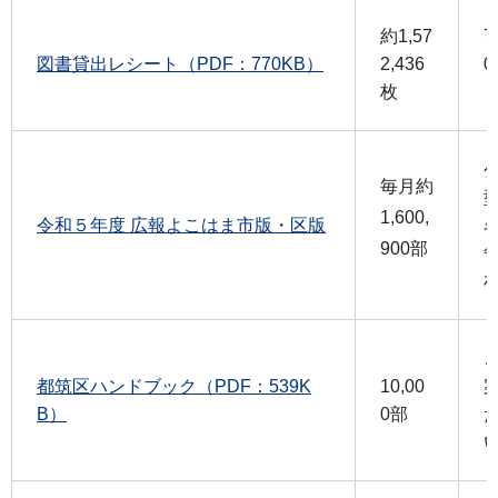
約1,57
7
図書貸出レシート（PDF：770KB）
2,436
0
枚
毎月約
1,600,
令和５年度 広報よこはま市版・区版
900部
都筑区ハンドブック（PDF：539K
10,00
B）
0部