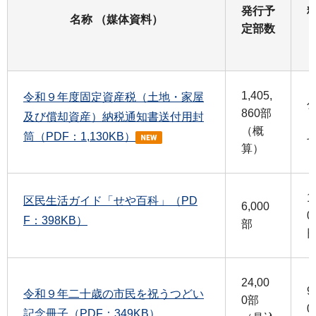
発行予
名称 （媒体資料）
定部数
1,405,
令和９年度固定資産税（土地・家屋
860部
及び償却資産）納税通知書送付用封
（概
筒（PDF：1,130KB）
算）
1
区民生活ガイド「せや百科」（PD
6,000
0
F：398KB）
部
24,00
9
令和９年二十歳の市民を祝うつどい
0部
0
記念冊子（PDF：349KB）