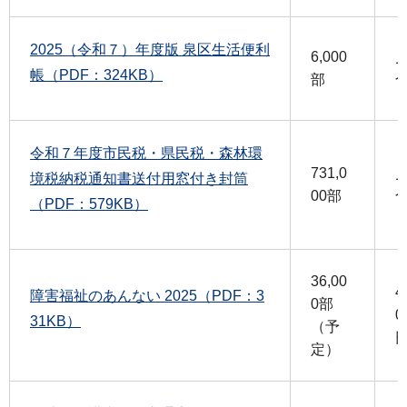
2025（令和７）年度版 泉区生活便利
6,000
帳（PDF：324KB）
部
令和７年度市民税・県民税・森林環
731,0
境税納税通知書送付用窓付き封筒
00部
（PDF：579KB）
36,00
4
障害福祉のあんない 2025（PDF：3
0部
0
31KB）
（予
定）