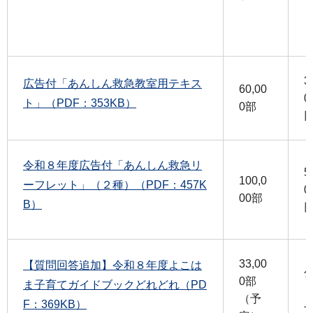
3
広告付「あんしん救急教室用テキス
60,00
0
ト」（PDF：353KB）
0部
令和８年度広告付「あんしん救急リ
5
100,0
ーフレット」（２種）（PDF：457K
0
00部
B）
33,00
【質問回答追加】令和８年度よこは
0部
ま子育てガイドブックどれどれ（PD
（予
F：369KB）