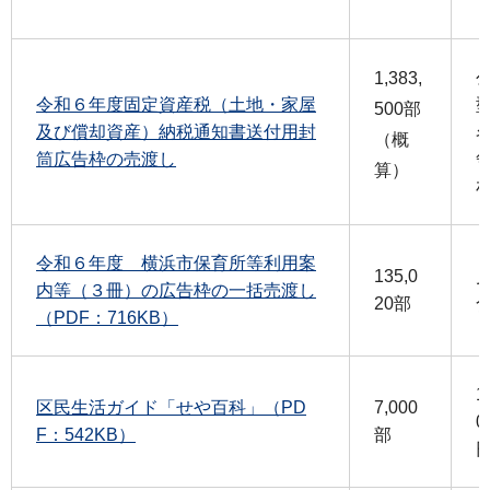
1,383,
令和６年度固定資産税（土地・家屋
500部
及び償却資産）納税通知書送付用封
（概
筒広告枠の売渡し
算）
令和６年度 横浜市保育所等利用案
135,0
内等（３冊）の広告枠の一括売渡し
20部
（PDF：716KB）
1
区民生活ガイド「せや百科」（PD
7,000
0
F：542KB）
部