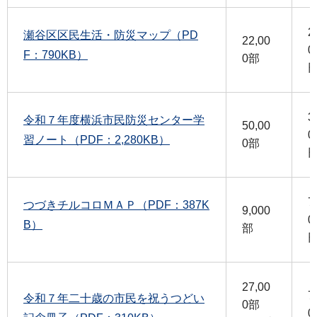
2
瀬谷区区民生活・防災マップ（PD
22,00
0
F：790KB）
0部
3
令和７年度横浜市民防災センター学
50,00
0
習ノート（PDF：2,280KB）
0部
7
つづきチルコロＭＡＰ（PDF：387K
9,000
0
B）
部
27,00
7
令和７年二十歳の市民を祝うつどい
0部
0