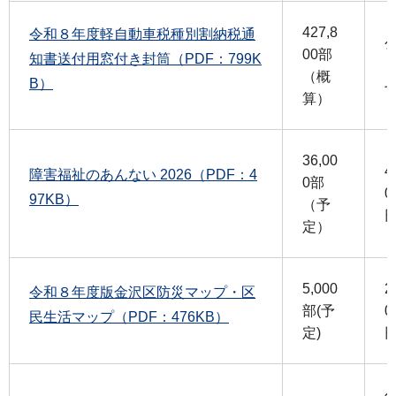
427,8
令和８年度軽自動車税種別割納税通
00部
知書送付用窓付き封筒（PDF：799K
（概
B）
算）
36,00
4
障害福祉のあんない 2026（PDF：4
0部
0
97KB）
（予
定）
5,000
2
令和８年度版金沢区防災マップ・区
部(予
0
民生活マップ（PDF：476KB）
定)