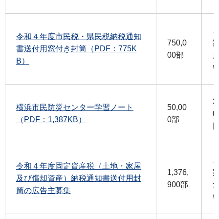
令和４年度市民税・県民税納税通知
750,0
書送付用窓付き封筒（PDF：775K
00部
B）
3
横浜市民防災センター学習ノート
50,00
0
（PDF：1,387KB）
0部
令和４年度固定資産税（土地・家屋
1,376,
及び償却資産）納税通知書送付用封
900部
筒の広告主募集