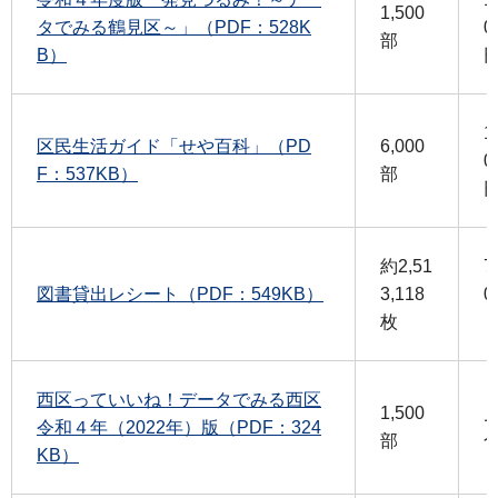
1,500
タでみる鶴見区～」（PDF：528K
0
部
B）
1
区民生活ガイド「せや百科」（PD
6,000
0
F：537KB）
部
約2,51
7
図書貸出レシート（PDF：549KB）
3,118
0
枚
西区っていいね！データでみる西区
1,500
令和４年（2022年）版（PDF：324
部
KB）