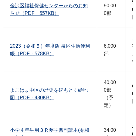
9
金沢区福祉保健センターからのお知
90,00
0
らせ（PDF：557KB）
0部
2023（令和５）年度版 泉区生活便利
6,000
帳（PDF：578KB）
部
40,00
6
よこはま中区の歴史を碑もとく絵地
0部
0
図（PDF：480KB）
（予
定）
3
小学４年生用３Ｒ夢学習副読本(令和
34,00
0