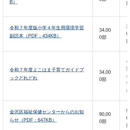
B）
3
令和７年度版小学４年生用環境学習
34,00
0
副読本（PDF：434KB）
0部
令和７年度よこはま子育てガイドブ
34,00
ックどれどれ
0部
9
金沢区福祉保健センターからのお知
90,00
0
らせ（PDF：647KB）
0部