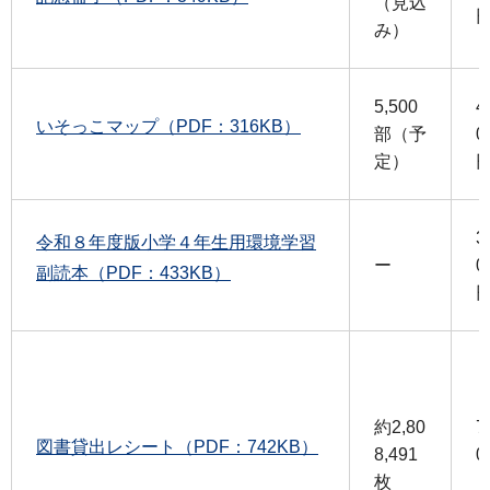
（見込
み）
5,500
4
いそっこマップ（PDF：316KB）
部（予
0
定）
3
令和８年度版小学４年生用環境学習
ー
0
副読本（PDF：433KB）
約2,80
7
図書貸出レシート（PDF：742KB）
8,491
0
枚