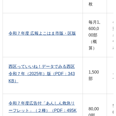
枚
毎月1,
600,0
令和７年度 広報よこはま市版・区版
00部
（概
算）
西区っていいね！データでみる西区
1,500
令和７年（2025年）版（PDF：343
部
KB）
令和７年度広告付「あんしん救急リ
5
80,00
ーフレット」（２種）（PDF：495K
0
0部