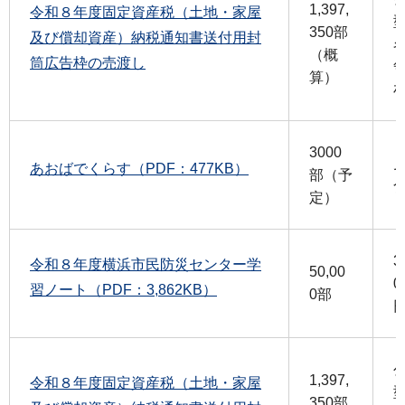
1,397,
令和８年度固定資産税（土地・家屋
350部
及び償却資産）納税通知書送付用封
（概
筒広告枠の売渡し
算）
3000
あおばでくらす（PDF：477KB）
部（予
定）
3
令和８年度横浜市民防災センター学
50,00
0
習ノート（PDF：3,862KB）
0部
1,397,
令和８年度固定資産税（土地・家屋
350部