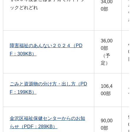
34,00
ックどれどれ
0部
36,00
4
障害福祉のあんない２０２４（PD
0部
0
F：309KB）
（予
定）
ごみと資源物の分け方・出し方（PD
106,4
F：199KB）
00部
9
金沢区福祉保健センターからのお知
90,00
0
らせ（PDF：289KB）
0部