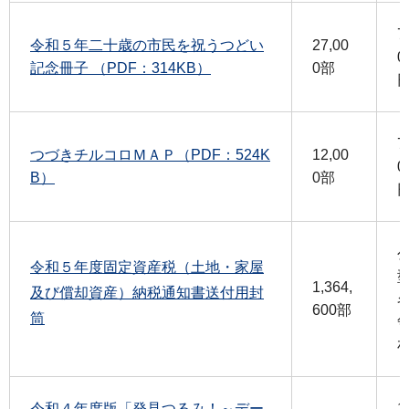
7
令和５年二十歳の市民を祝うつどい
27,00
0
記念冊子 （PDF：314KB）
0部
7
つづきチルコロＭＡＰ（PDF：524K
12,00
0
B）
0部
令和５年度固定資産税（土地・家屋
1,364,
及び償却資産）納税通知書送付用封
600部
筒
令和４年度版「発見つるみ！～デー
1