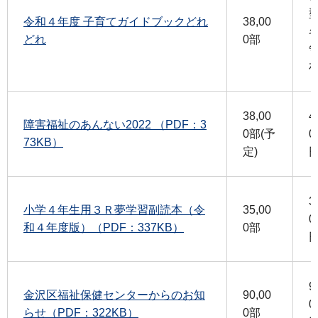
令和４年度 子育てガイドブックどれ
38,00
どれ
0部
38,00
4
障害福祉のあんない2022 （PDF：3
0部(予
0
73KB）
定)
3
小学４年生用３Ｒ夢学習副読本（令
35,00
0
和４年度版）（PDF：337KB）
0部
9
金沢区福祉保健センターからのお知
90,00
0
らせ（PDF：322KB）
0部