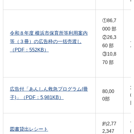
①86,7
000 部
令和８年度 横浜市保育所等利用案内
②26,3
等（３冊）の広告枠の一括売渡し
60 部
（PDF：552KB）
③10,8
70 部
3
広告付「あんしん救急プログラム(冊
80,00
0
子)」（PDF：5,981KB）
0部
約2,77
7
図書貸出レシート
2,347
0