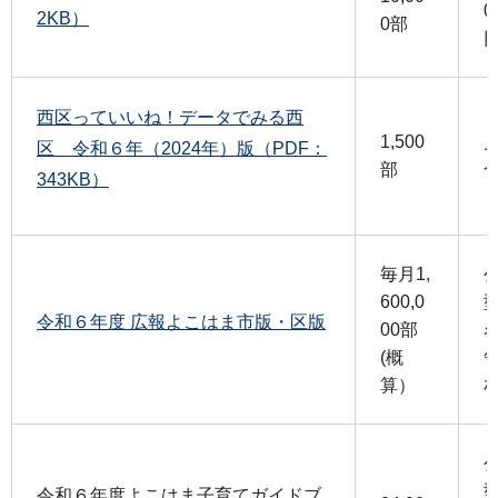
0
2KB）
0部
西区っていいね！データでみる西
1,500
区 令和６年（2024年）版（PDF：
部
343KB）
毎月1,
600,0
令和６年度 広報よこはま市版・区版
00部
(概
算）
令和６年度よこはま子育てガイドブ