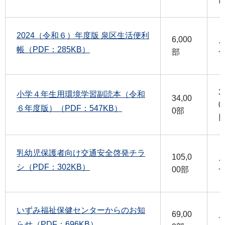
2024（令和６）年度版 泉区生活便利
6,000
帳（PDF：285KB）
部
3
小学４年生用環境学習副読本（令和
34,00
0
６年度版）（PDF：547KB）
0部
乳幼児保護者向け交通安全啓発チラ
105,0
シ（PDF：302KB）
00部
いずみ福祉保健センターからのお知
69,00
らせ（PDF：696KB）