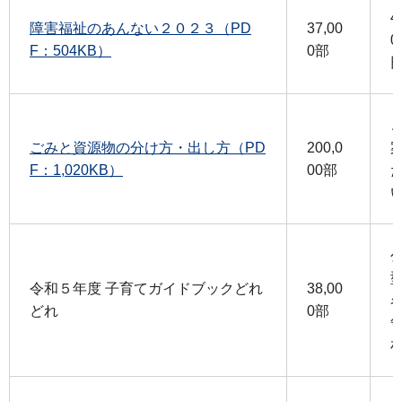
4
障害福祉のあんない２０２３（PD
37,00
0
F：504KB）
0部
ごみと資源物の分け方・出し方（PD
200,0
F：1,020KB）
00部
令和５年度 子育てガイドブックどれ
38,00
どれ
0部