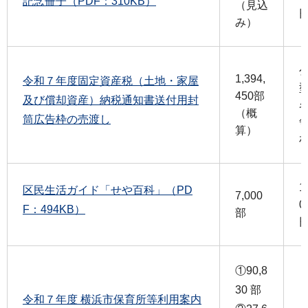
記念冊子（PDF：310KB）
（見込
み）
1,394,
令和７年度固定資産税（土地・家屋
450部
及び償却資産）納税通知書送付用封
（概
筒広告枠の売渡し
算）
1
区民生活ガイド「せや百科」（PD
7,000
0
F：494KB）
部
①90,8
30 部
令和７年度 横浜市保育所等利用案内