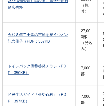
及び償却資産）納税通知書送付用封
（概
筒広告枠
算）
27,00
9
令和８年二十歳の市民を祝うつどい
0部
0
記念冊子（PDF：357KB）
（見込
み）
1
トイレパック備蓄啓発チラシ（PD
7,000
0
F：350KB）
部
1
区民生活ガイド「せや百科」（PD
7,000
0
F：397KB）
部