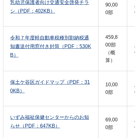
乳幼児保護者向け交通安全啓発チラ
90,00
シ（PDF：402KB）
0部
459,8
令和７年度軽自動車税種別割納税通
00部
知書送付用窓付き封筒（PDF：530K
（概
B）
算）
保土ケ谷区ガイドマップ（PDF：31
10,00
0KB）
0部
いずみ福祉保健センターからのお知
69,00
らせ（PDF：647KB）
0部