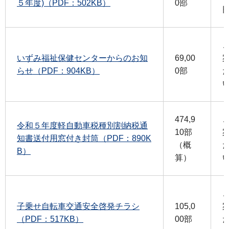
５年度)（PDF：502KB）
0部
いずみ福祉保健センターからのお知
69,00
らせ（PDF：904KB）
0部
474,9
令和５年度軽自動車税種別割納税通
10部
知書送付用窓付き封筒（PDF：890K
（概
B）
算）
子乗せ自転車交通安全啓発チラシ
105,0
（PDF：517KB）
00部