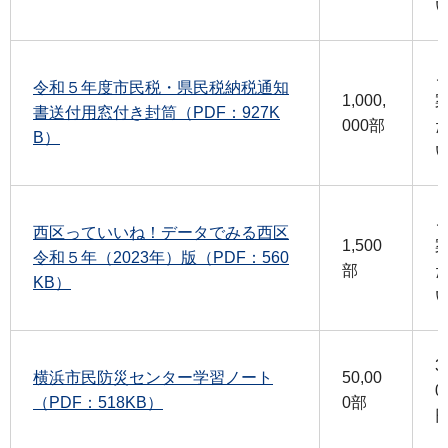
令和５年度市民税・県民税納税通知
1,000,
書送付用窓付き封筒（PDF：927K
000部
B）
西区っていいね！データでみる西区
1,500
令和５年（2023年）版（PDF：560
部
KB）
3
横浜市民防災センター学習ノート
50,00
0
（PDF：518KB）
0部