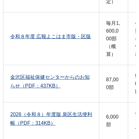
定）
毎月1,
600,0
令和８年度 広報よこはま市版・区版
00部
（概
算）
9
金沢区福祉保健センターからのお知
87,00
0
らせ（PDF：437KB）
0部
2026（令和８）年度版 泉区生活便利
6,000
帳（PDF：314KB）
部