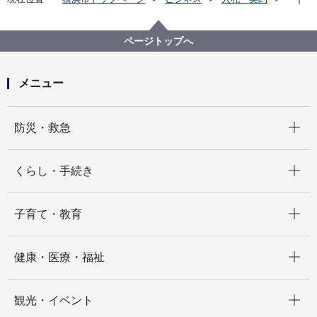
プロポーザル等の発注情報
2022年度
委託
行財政局
【入札結果掲載】令和５年度固定資産税（土地・家屋
ページトップへ
及び償却資産）納税通知書送付用封筒広告枠の売渡し
メニュー
開く
防災・救急
開く
くらし・手続き
開く
子育て・教育
開く
健康・医療・福祉
開く
観光・イベント