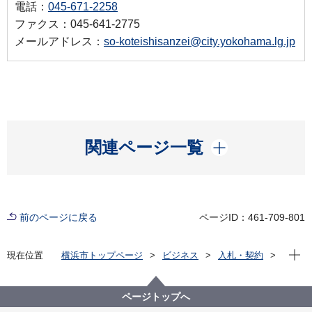
電話：
045-671-2258
ファクス：045-641-2775
メールアドレス：
so-koteishisanzei@city.yokohama.lg.jp
開く
関連ページ一覧
前のページに戻る
ページID：461-709-801
現在位
現在位置
横浜市トップページ
ビジネス
入札・契約
プロポーザル等の発注情報
2025年度
委託
行財政局
【参加申込終了】令和８年度固定資産税（土地・家屋
ページトップへ
及び償却資産）納税通知書送付用封筒広告枠の売渡し