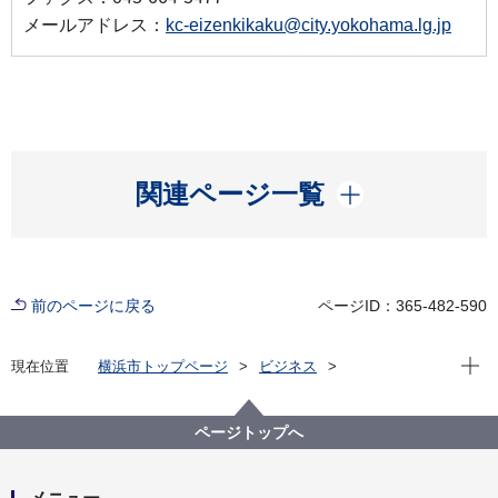
メールアドレス：
kc-eizenkikaku@city.yokohama.lg.jp
開く
関連ページ一覧
前のページに戻る
ページID：365-482-590
現在位
現在位置
横浜市トップページ
ビジネス
雇用・就業促進
市内産業の雇用促進
建設産業の活性化
【開催中止】「建築」ってなんだ？第3弾 「旧上瀬谷
ページトップへ
通信施設公園（仮称）パークセンター」建設現場での
中高生向け現場見学会は中止になりました