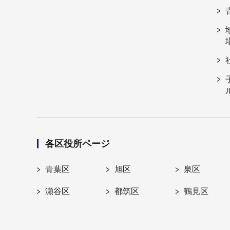
各区役所ページ
青葉区
旭区
泉区
瀬谷区
都筑区
鶴見区