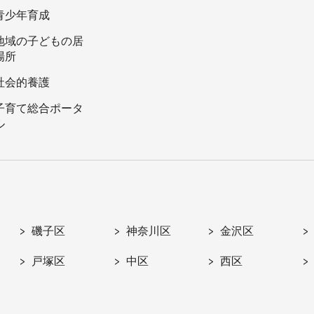
青少年育成
地域の子どもの居
場所
社会的養護
子育て総合ポータ
ル
磯子区
神奈川区
金沢区
戸塚区
中区
西区