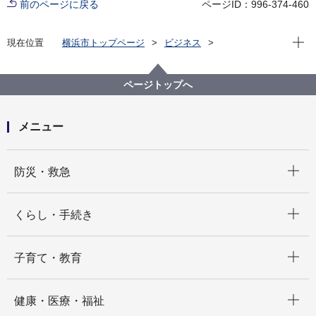
前のページに戻る
ページID：996-374-460
現在位
現在位置
横浜市トップページ
ビジネス
分野別メニュー
都市整備
屋外広告物について
屋外広告業について
屋外広告業登録・特例届出制度について
ページトップへ
メニュー
開く
防災・救急
開く
くらし・手続き
開く
子育て・教育
開く
健康・医療・福祉