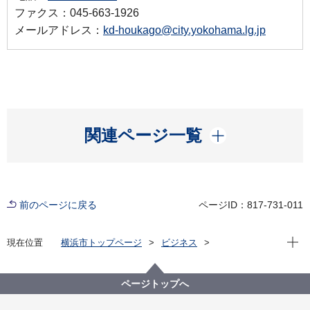
ファクス：045-663-1926
メールアドレス：
kd-houkago@city.yokohama.lg.jp
開く
関連ページ一覧
前のページに戻る
ページID：817-731-011
現在位
現在位置
横浜市トップページ
ビジネス
分野別メニュー
子育て
放課後児童育成事業
放課後児童健全育成事業について
ページトップへ
神奈川県主催放課後児童支援員認定資格研修の受講に
ついて