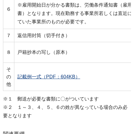
※雇用開始日が分かる書類は、労働条件通知書（雇用
６
書）となります。現在勤務する事業所若しくは直近に
ていた事業所のものが必要です。
７
返信用封筒（切手付き）
８
戸籍抄本の写し（原本）
そ
の
記載例一式（PDF：604KB）
他
※１ 郵送が必要な書類に〇がついています
※２ １～３、４、５、６の姓が異なっている場合のみ必
要となります
関連要綱