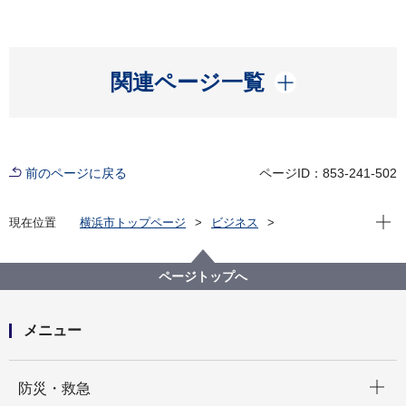
開く
関連ページ一覧
前のページに戻る
ページID：853-241-502
現在位
現在位置
横浜市トップページ
ビジネス
分野別メニュー
建築・都市計画
都市計画
都市計画手続
市素案説明会
ページトップへ
メニュー
開く
防災・救急