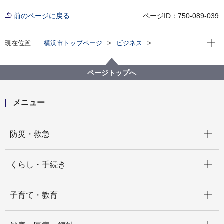
前のページに戻る
ページID：750-089-039
現在位
現在位置
横浜市トップページ
ビジネス
分野別メニュー
建築・都市計画
都市計画
都市計画手続
市素案説明会
市素案説明会（2012）
ページトップへ
メニュー
開く
防災・救急
開く
くらし・手続き
開く
子育て・教育
開く