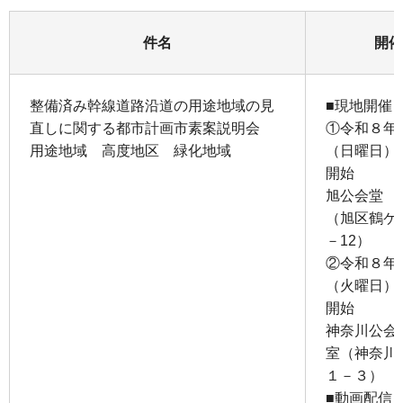
件名
開催
整備済み幹線道路沿道の用途地域の見
■現地開催
直しに関する都市計画市素案説明会
①令和８年
用途地域 高度地区 緑化地域
（日曜日）
開始
旭公会堂 
（旭区鶴ケ
－12）
②令和８年
（火曜日）
開始
神奈川公会
室（神奈川
１－３）
■動画配信