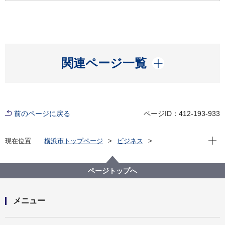
開く
関連ページ一覧
前のページに戻る
ページID：412-193-933
現在位
現在位置
横浜市トップページ
ビジネス
分野別メニュー
建築・都市計画
都市計画
都市計画手続
市素案説明会
市素案説明会(2026)
ページトップへ
メニュー
開く