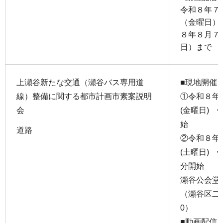
令和８年７
（金曜日）
８年８月７
日）まで
上瀬谷新たな交通（瀬谷バス専用道
■現地開催
線）整備に関する都市計画市素案説明
①令和８年
会
(金曜日) 
始
道路
②令和８年
(土曜日) 
分開始
瀬谷公会堂
（瀬谷区二
0）
■動画配信