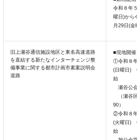
令和８年５月
曜日)から
月29日(金
旧上瀬谷通信施設地区と東名高速道路
■現地開催
を直結する新たなインターチェンジ整
①令和８年
備事業に関する都市計画市素案説明会
(日曜日) 
道路
始
瀬谷公会
（瀬谷区二
90）
②令和８年
(火曜日) 
始
旭公会堂