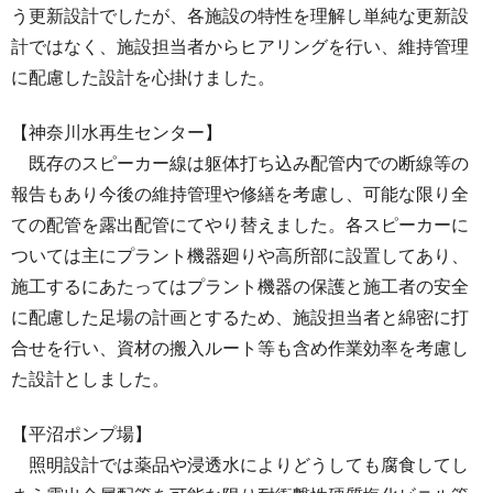
う更新設計でしたが、各施設の特性を理解し単純な更新設
計ではなく、施設担当者からヒアリングを行い、維持管理
に配慮した設計を心掛けました。
【神奈川水再生センター】
既存のスピーカー線は躯体打ち込み配管内での断線等の
報告もあり今後の維持管理や修繕を考慮し、可能な限り全
ての配管を露出配管にてやり替えました。各スピーカーに
ついては主にプラント機器廻りや高所部に設置してあり、
施工するにあたってはプラント機器の保護と施工者の安全
に配慮した足場の計画とするため、施設担当者と綿密に打
合せを行い、資材の搬入ルート等も含め作業効率を考慮し
た設計としました。
【平沼ポンプ場】
照明設計では薬品や浸透水によりどうしても腐食してし