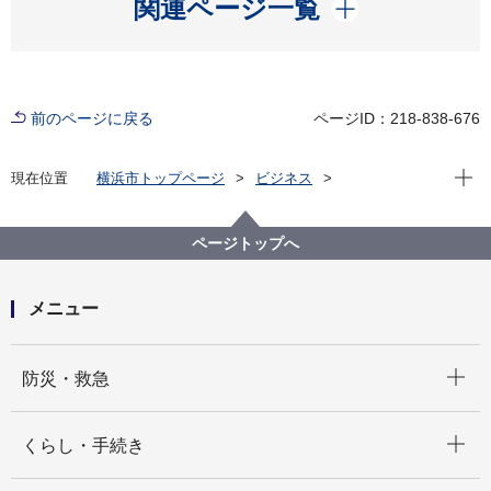
開く
関連ページ一覧
前のページに戻る
ページID：218-838-676
現在位
現在位置
横浜市トップページ
ビジネス
分野別メニュー
建築・都市計画
公共建築物
公共建築写真集
公共建築写真集
令和2年度 完成写真
ページトップへ
神奈川水再生センター等建築付帯設備改修
メニュー
開く
防災・救急
開く
くらし・手続き