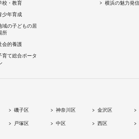
学校・教育
横浜の魅力発
青少年育成
地域の子どもの居
場所
社会的養護
子育て総合ポータ
ル
磯子区
神奈川区
金沢区
戸塚区
中区
西区