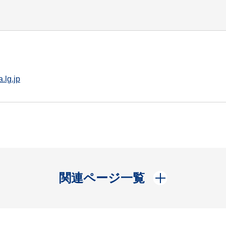
.lg.jp
開く
関連ページ一覧