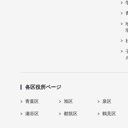
各区役所ページ
青葉区
旭区
泉区
瀬谷区
都筑区
鶴見区